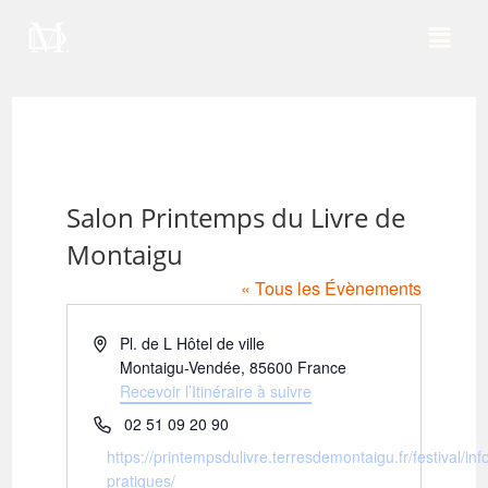
Salon Printemps du Livre de
Montaigu
« Tous les Évènements
A
Pl. de L Hôtel de ville
d
Montaigu-Vendée
,
85600
France
r
Recevoir l’Itinéraire à suivre
e
T
02 51 09 20 90
s
é
S
https://printempsdulivre.terresdemontaigu.fr/festival/in
s
l
i
pratiques/
e