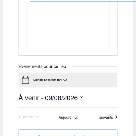
é
t
p
e
h
w
o
e
n
b
e
Évènements pour ce lieu
Aucun résultat trouvé.
N
o
t
À venir
 - 
09/08/2026
i
c
S
e
é
Évènements
Aujourd’hui
suivants
Évènements
précédents
l
e